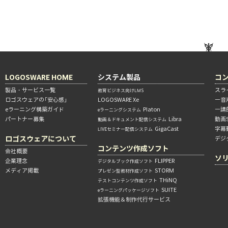
LOGOSWARE HOME
システム製品
コ
製品・サービス一覧
スラ
教育ビジネス向けLMS
ロゴスウェアの「安心感」
LOGOSWARE Xe
―音
eラーニング構築ガイド
Platon
―講
eラーニングシステム
パートナー募集
Libra
動画
動画＆ドキュメント配信システム
GigaCast
字幕
LIVEセミナー配信システム
ロゴスウェアについて
デジ
コンテンツ作成ソフト
会社概要
ソ
企業理念
FLIPPER
デジタルブック作成ソフト
メディア掲載
STORM
プレゼン型教材作成ソフト
THiNQ
テストコンテンツ作成ソフト
SUITE
eラーニングパッケージソフト
拡張機能＆制作代行サービス