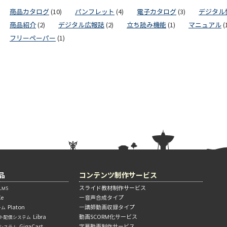
商品カタログ
(10)
パンフレット
(4)
電子カタログ
(3)
デジタル
商品紹介
(2)
デジタル広報誌
(2)
立ち読み機能
(1)
マニュアル
(
フリーペーパー
(1)
品
コンテンツ制作サービス
スライド教材制作サービス
MS
Xe
―音声合成タイプ
Platon
―講師動画収録タイプ
テム
Libra
動画SCORM化サービス
ト配信システム
GigaCast
字幕動画制作サービス
信システム