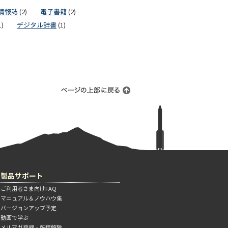
情報誌
(2)
電子書籍
(2)
1)
デジタル辞書
(1)
製品サポート
ご利用者さま向けFAQ
マニュアル＆ノウハウ集
バージョンアップ予定
動画で学ぶ
メルマガ登録・配信解除