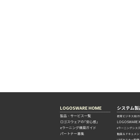
LOGOSWARE HOME
システム製
製品・サービス一覧
教育ビジネス向けL
ロゴスウェアの「安心感」
LOGOSWARE 
eラーニング構築ガイド
eラーニングシス
パートナー募集
動画＆ドキュメン
LIVEセミナー配