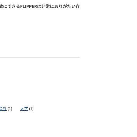
にできるFLIPPERは非常にありがたい存
会社
(1)
大学
(1)