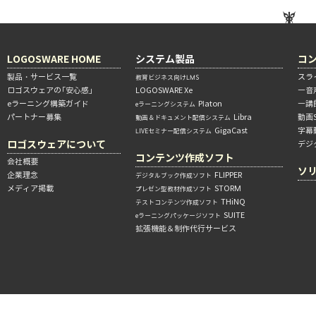
LOGOSWARE HOME
システム製品
コ
製品・サービス一覧
スラ
教育ビジネス向けLMS
ロゴスウェアの「安心感」
LOGOSWARE Xe
―音
eラーニング構築ガイド
Platon
―講
eラーニングシステム
パートナー募集
Libra
動画
動画＆ドキュメント配信システム
GigaCast
字幕
LIVEセミナー配信システム
ロゴスウェアについて
デジ
コンテンツ作成ソフト
会社概要
ソ
企業理念
FLIPPER
デジタルブック作成ソフト
メディア掲載
STORM
プレゼン型教材作成ソフト
THiNQ
テストコンテンツ作成ソフト
SUITE
eラーニングパッケージソフト
拡張機能＆制作代行サービス