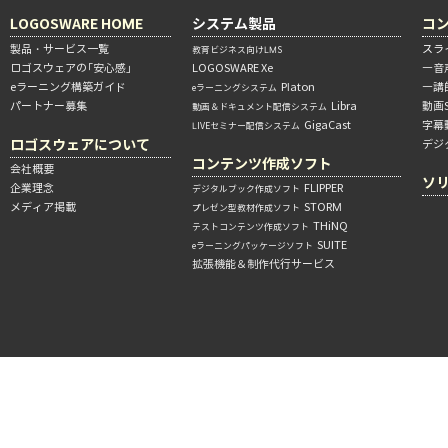
LOGOSWARE HOME
システム製品
コ
製品・サービス一覧
スラ
教育ビジネス向けLMS
ロゴスウェアの「安心感」
LOGOSWARE Xe
―音
eラーニング構築ガイド
Platon
―講
eラーニングシステム
パートナー募集
Libra
動画
動画＆ドキュメント配信システム
GigaCast
字幕
LIVEセミナー配信システム
ロゴスウェアについて
デジ
コンテンツ作成ソフト
会社概要
ソ
企業理念
FLIPPER
デジタルブック作成ソフト
メディア掲載
STORM
プレゼン型教材作成ソフト
THiNQ
テストコンテンツ作成ソフト
SUITE
eラーニングパッケージソフト
拡張機能＆制作代行サービス