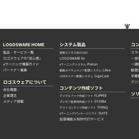
LOGOSWARE HOME
システム製品
コ
製品・サービス一覧
スラ
教育ビジネス向けLMS
ロゴスウェアの「安心感」
LOGOSWARE Xe
―音
eラーニング構築ガイド
Platon
―講
eラーニングシステム
パートナー募集
Libra
動画
動画＆ドキュメント配信システム
GigaCast
字幕
LIVEセミナー配信システム
ロゴスウェアについて
デジ
コンテンツ作成ソフト
会社概要
ソ
企業理念
FLIPPER
デジタルブック作成ソフト
メディア掲載
STORM
プレゼン型教材作成ソフト
THiNQ
テストコンテンツ作成ソフト
SUITE
eラーニングパッケージソフト
拡張機能＆制作代行サービス