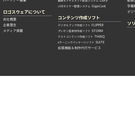
パートナー募集
Libra
動画
動画＆ドキュメント配信システム
GigaCast
字幕
LIVEセミナー配信システム
ロゴスウェアについて
デジ
コンテンツ作成ソフト
会社概要
ソ
企業理念
FLIPPER
デジタルブック作成ソフト
メディア掲載
STORM
プレゼン型教材作成ソフト
THiNQ
テストコンテンツ作成ソフト
SUITE
eラーニングパッケージソフト
拡張機能＆制作代行サービス