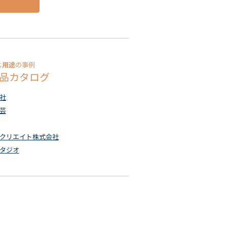
用途
じ
の事例
品カタログ
社
芸
クリエイト株式会社
タジオ