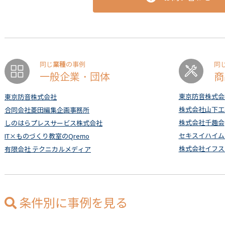
業種
同じ
の事例
同
一般企業・団体
商
東京防音株式会
東京防音株式会社
株式会社山下工
合同会社菱田編集企画事務所
株式会社千趣会
しのはらプレスサービス株式会社
セキスイハイム
IT×ものづくり教室のQremo
株式会社イフス
有限会社 テクニカルメディア
条件別に事例を見る