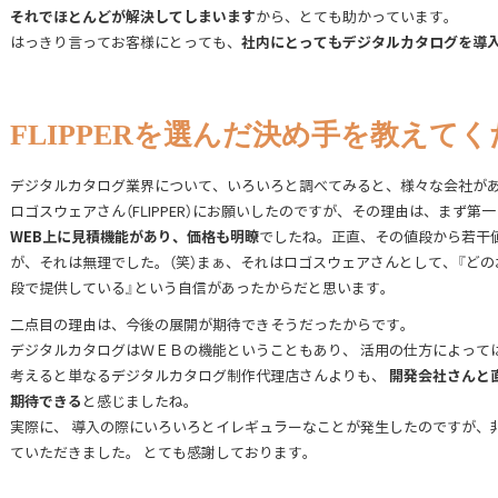
それでほとんどが解決してしまいます
から、とても助かっています。
社内にとってもデジタルカタログを導
はっきり言ってお客様にとっても、
FLIPPERを選んだ決め手を教えて
デジタルカタログ業界について、いろいろと調べてみると、様々な会社があ
ロゴスウェアさん（FLIPPER）にお願いしたのですが、その理由は、まず
WEB上に見積機能があり、価格も明瞭
でしたね。正直、その値段から若干
が、それは無理でした。（笑）まぁ、それはロゴスウェアさんとして、『ど
段で提供している』という自信があったからだと思います。
二点目の理由は、今後の展開が期待できそうだったからです。
デジタルカタログはＷＥＢの機能ということもあり、 活用の仕方によって
開発会社さんと
考えると単なるデジタルカタログ制作代理店さんよりも、
期待できる
と感じましたね。
実際に、 導入の際にいろいろとイレギュラーなことが発生したのですが、
ていただきました。 とても感謝しております。