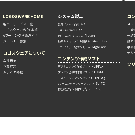
LOGOSWARE HOME
システム製品
コ
製品・サービス一覧
スラ
教育ビジネス向けLMS
ロゴスウェアの「安心感」
LOGOSWARE Xe
―音
eラーニング構築ガイド
Platon
―講
eラーニングシステム
パートナー募集
Libra
動画
動画＆ドキュメント配信システム
GigaCast
字幕
LIVEセミナー配信システム
ロゴスウェアについて
デジ
コンテンツ作成ソフト
会社概要
ソ
企業理念
FLIPPER
デジタルブック作成ソフト
メディア掲載
STORM
プレゼン型教材作成ソフト
THiNQ
テストコンテンツ作成ソフト
SUITE
eラーニングパッケージソフト
拡張機能＆制作代行サービス