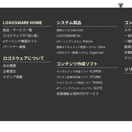
LOGOSWARE HOME
システム製品
コ
製品・サービス一覧
スラ
教育ビジネス向けLMS
ロゴスウェアの「安心感」
LOGOSWARE Xe
―音
eラーニング構築ガイド
Platon
―講
eラーニングシステム
パートナー募集
Libra
動画
動画＆ドキュメント配信システム
GigaCast
字幕
LIVEセミナー配信システム
ロゴスウェアについて
デジ
コンテンツ作成ソフト
会社概要
ソ
企業理念
FLIPPER
デジタルブック作成ソフト
メディア掲載
STORM
プレゼン型教材作成ソフト
THiNQ
テストコンテンツ作成ソフト
SUITE
eラーニングパッケージソフト
拡張機能＆制作代行サービス