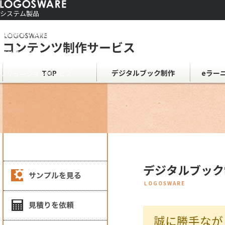
システム製品
コンテンツ作成ソフト
ご利用者さま向け
制作サービス
会社情報
TOP
デジタルブック制作
eラー
ソリューションサービス
デジタルブック
LOGOSWARE
誠に勝手なが