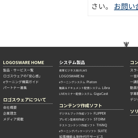
さい。
お問い
LOGOSWARE HOME
システム製品
コ
製品・サービス一覧
スラ
教育ビジネス向けLMS
ロゴスウェアの「安心感」
LOGOSWARE Xe
―音
eラーニング構築ガイド
Platon
―講
eラーニングシステム
パートナー募集
Libra
動画
動画＆ドキュメント配信システム
GigaCast
字幕
LIVEセミナー配信システム
ロゴスウェアについて
デジ
コンテンツ作成ソフト
会社概要
ソ
企業理念
FLIPPER
デジタルブック作成ソフト
メディア掲載
STORM
プレゼン型教材作成ソフト
THiNQ
テストコンテンツ作成ソフト
SUITE
eラーニングパッケージソフト
拡張機能＆制作代行サービス