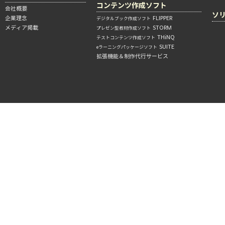
コンテンツ作成ソフト
会社概要
ソ
企業理念
FLIPPER
デジタルブック作成ソフト
メディア掲載
STORM
プレゼン型教材作成ソフト
THiNQ
テストコンテンツ作成ソフト
SUITE
eラーニングパッケージソフト
拡張機能＆制作代行サービス