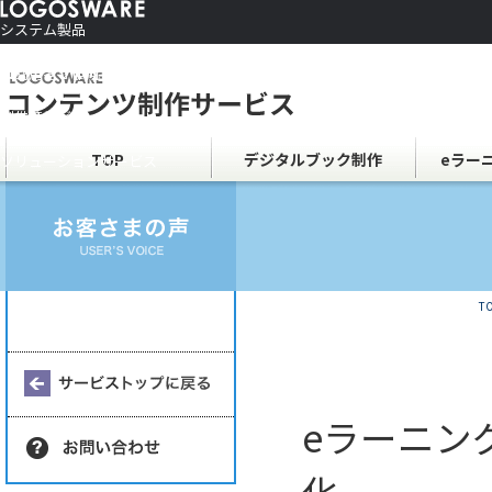
システム製品
コンテンツ作成ソフト
ご利用者さま向け
制作サービス
会社情報
TOP
デジタルブック制作
eラー
ソリューションサービス
T
eラーニン