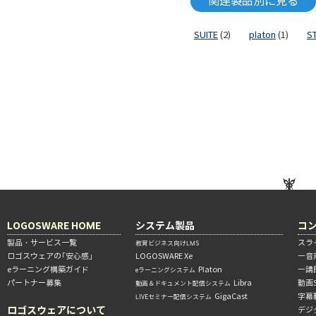
関連製品別に見る
SUITE
(2)
platon
(1)
S
LOGOSWARE HOME
システム製品
コ
製品・サービス一覧
スラ
教育ビジネス向けLMS
ロゴスウェアの「安心感」
LOGOSWARE Xe
―音
eラーニング構築ガイド
Platon
―講
eラーニングシステム
パートナー募集
Libra
動画
動画＆ドキュメント配信システム
GigaCast
字幕
LIVEセミナー配信システム
ロゴスウェアについて
デジ