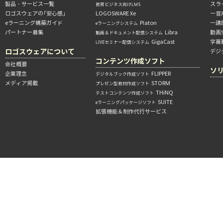
製品・サービス一覧
スラ
教育ビジネス向けLMS
ロゴスウェアの「安心感」
LOGOSWARE Xe
―音
eラーニング構築ガイド
Platon
―講
eラーニングシステム
パートナー募集
Libra
動画
動画＆ドキュメント配信システム
GigaCast
字幕
LIVEセミナー配信システム
ロゴスウェアについて
デジ
コンテンツ作成ソフト
会社概要
ソ
企業理念
FLIPPER
デジタルブック作成ソフト
メディア掲載
STORM
プレゼン型教材作成ソフト
THiNQ
テストコンテンツ作成ソフト
SUITE
eラーニングパッケージソフト
拡張機能＆制作代行サービス