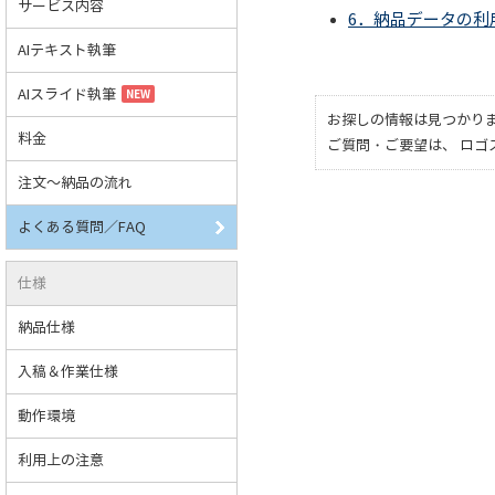
サービス内容
6．納品データの利
AIテキスト執筆
AIスライド執筆
NEW
お探しの情報は見つかり
料金
ご質問・ご要望は、 ロ
注文～納品の流れ
よくある質問／FAQ
仕様
納品仕様
入稿＆作業仕様
動作環境
利用上の注意