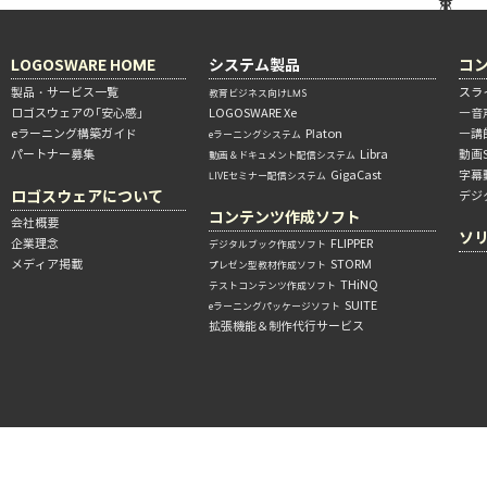
LOGOSWARE HOME
システム製品
コ
製品・サービス一覧
スラ
教育ビジネス向けLMS
ロゴスウェアの「安心感」
LOGOSWARE Xe
―音
eラーニング構築ガイド
Platon
―講
eラーニングシステム
パートナー募集
Libra
動画
動画＆ドキュメント配信システム
GigaCast
字幕
LIVEセミナー配信システム
ロゴスウェアについて
デジ
コンテンツ作成ソフト
会社概要
ソ
企業理念
FLIPPER
デジタルブック作成ソフト
メディア掲載
STORM
プレゼン型教材作成ソフト
THiNQ
テストコンテンツ作成ソフト
SUITE
eラーニングパッケージソフト
拡張機能＆制作代行サービス